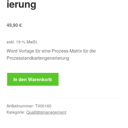
ierung
49,90
€
exkl. 19 % MwSt.
Word Vorlage für eine Prozess-Matrix für die
Prozesslandkartengenerierung
Prozess-
In den Warenkorb
Matrix
für
Prozesslandkartengenerierung
Menge
Artikelnummer:
T000160
Kategorie:
Qualitätsmanagement