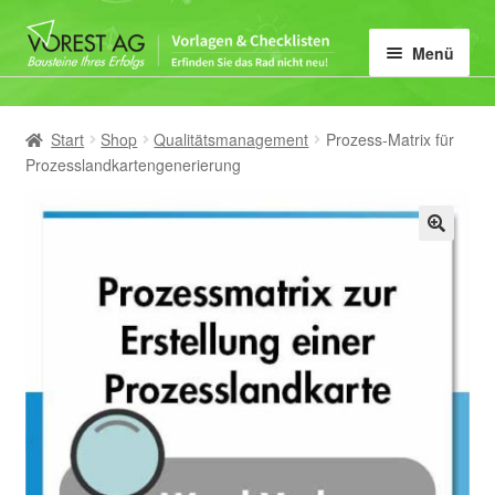
Zur
Zum
Menü
Navigation
Inhalt
springen
springen
Home
Start
Shop
Qualitätsmanagement
Prozess-Matrix für
Unter
Vorlagen-Kategorie
Prozesslandkartengenerierung
öffnen
Mein Konto
🔍