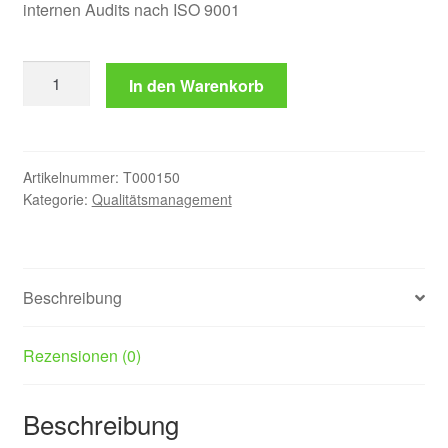
internen Audits nach ISO 9001
Audit
In den Warenkorb
Prozessbeschreibung
Interne
Audits
ISO
Artikelnummer:
T000150
9001
Kategorie:
Qualitätsmanagement
Menge
Beschreibung
Rezensionen (0)
Beschreibung