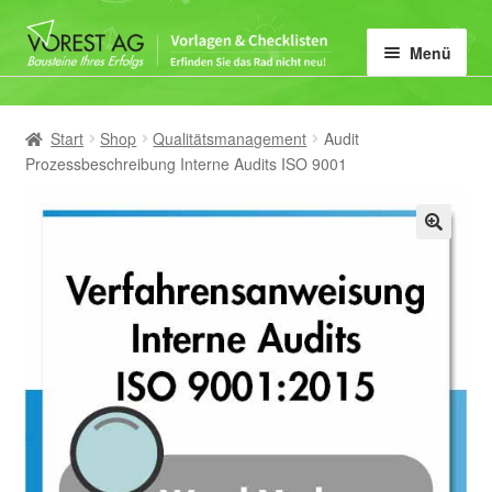
Zur
Zum
Menü
Navigation
Inhalt
springen
springen
Home
Start
Shop
Qualitätsmanagement
Audit
Unter
Vorlagen-Kategorie
Prozessbeschreibung Interne Audits ISO 9001
öffnen
Mein Konto
🔍