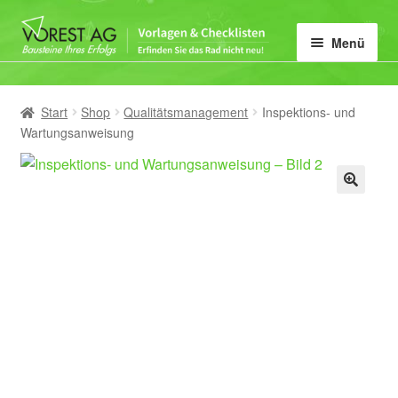
Zur
Zum
Menü
Navigation
Inhalt
springen
springen
Home
Start
Shop
Qualitätsmanagement
Inspektions- und
Unter
Vorlagen-Kategorie
Wartungsanweisung
öffnen
Mein Konto
🔍