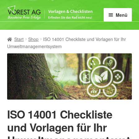
Zur
Zum
Menü
Navigation
Inhalt
springen
springen
Home
Start
Shop
ISO 14001 Checkliste und Vorlagen für Ihr
Unter
Vorlagen-Kategorie
Umweltmanagementsystem
öffnen
Mein Konto
ISO 14001 Checkliste
und Vorlagen für Ihr