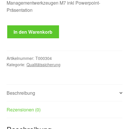
Managementwerkzeugen M7 inkl Powerpoint-
Präsentation
Sieben
In den Warenkorb
Management
-
Werkzeuge
-
Artikelnummer:
T000304
M7
Kategorie:
Qualitätssicherung
-
Schulungsunterlagen
Menge
Beschreibung
Rezensionen (0)