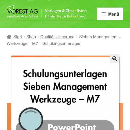
Zur
Zum
Menü
Navigation
Inhalt
springen
springen
Home
Start
Shop
Qualitätssicherung
Sieben Management –
Unter
Vorlagen-Kategorie
Werkzeuge – M7 – Schulungsunterlagen
öffnen
Mein Konto
🔍