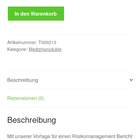
Risikomanagement
In den Warenkorb
Bericht
ISO
14971
Menge
Artikelnummer:
T000213
Kategorie:
Medizinprodukte
Beschreibung
Rezensionen (0)
Beschreibung
Mit unserer Vorlage für einen Risikomanagement Bericht