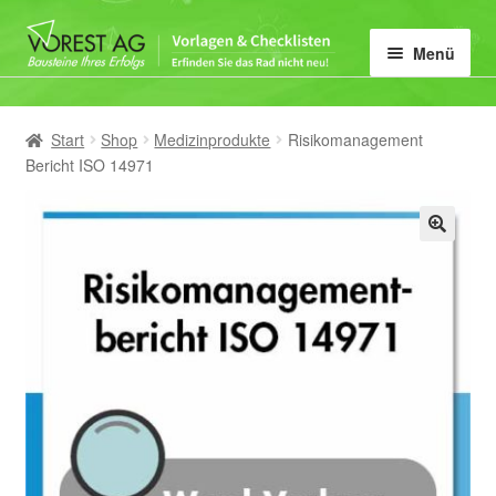
Zur
Zum
Menü
Navigation
Inhalt
springen
springen
Home
Start
Shop
Medizinprodukte
Risikomanagement
Unter
Vorlagen-Kategorie
Bericht ISO 14971
öffnen
Mein Konto
🔍