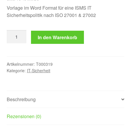
Vorlage im Word Format für eine ISMS IT
Sicherheitspolitik nach ISO 27001 & 27002
ISMS
In den Warenkorb
IT
Sicherheitspolitik
gemäß
ISO
Artikelnummer:
T000319
27001
Kategorie:
IT-Sicherheit
und
ISO
27002
Menge
Beschreibung
Rezensionen (0)