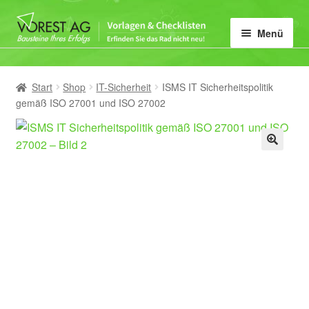
Zur
Zum
Menü
Navigation
Inhalt
springen
springen
Home
Start
Shop
IT-Sicherheit
ISMS IT Sicherheitspolitik
Unter
Vorlagen-Kategorie
gemäß ISO 27001 und ISO 27002
öffnen
Mein Konto
🔍